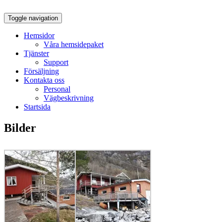
Din lokala it-leverantör
Toggle navigation
Jokkmokks It-Center
Hemsidor
Våra hemsidepaket
Tjänster
Support
Försäljning
Kontakta oss
Personal
Vägbeskrivning
Startsida
Bilder